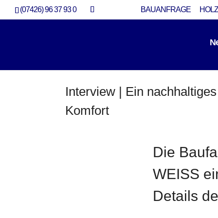
(07426) 96 37 93 0
BAUANFRAGE
HOLZ
N
Interview | Ein nachhaltiges
Komfort
Neubau
Die Baufa
WEISS ein
Details d