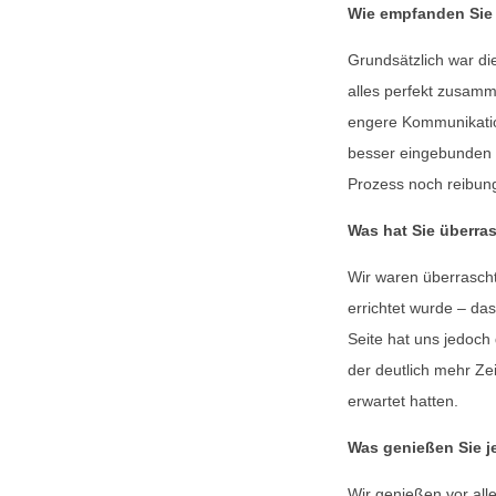
Wie empfanden Sie
Grundsätzlich war di
alles perfekt zusamm
engere Kommunikatio
besser eingebunden z
Prozess noch reibung
Was hat Sie überra
Wir waren überrascht
errichtet wurde – das
Seite hat uns jedoch
der deutlich mehr Zei
erwartet hatten.
Was genießen Sie j
Wir genießen vor all