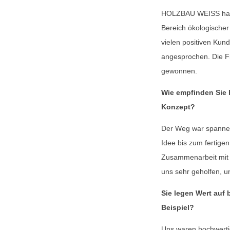
HOLZBAU WEISS hat u
Bereich ökologische
vielen positiven Kun
angesprochen. Die F
gewonnen.
Wie empfinden Sie 
Konzept?
Der Weg war spannen
Idee bis zum fertige
Zusammenarbeit mit
uns sehr geholfen, un
Sie legen Wert auf
Beispiel?
Uns waren hochwerti