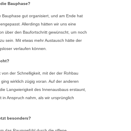
 die Bauphase?
e Bauphase gut organisiert, und am Ende hat
engepasst. Allerdings hätten wir uns eine
n über den Baufortschritt gewünscht, um noch
u sein. Mit etwas mehr Austausch hätte der
sloser verlaufen können.
scht?
 von der Schnelligkeit, mit der der Rohbau
 ging wirklich zügig voran. Auf der anderen
 die Langwierigkeit des Innenausbaus erstaunt,
t in Anspruch nahm, als wir ursprünglich
etzt besonders?
em das Raumgefühl durch die offene