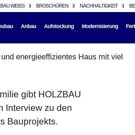
BAU WEISS
BROSCHÜREN
NACHHALTIGKEIT
B
eubau
Anbau
Aufstockung
Modernisierung
Fer
 und energieeffizientes Haus mit viel
milie gibt HOLZBAU
 Interview zu den
es Bauprojekts.