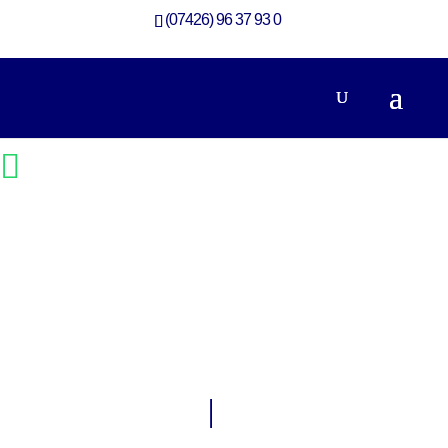
(07426) 96 37 93 0
Neubau eines Architektenhauses
