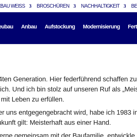
BAU WEISS
BROSCHÜREN
NACHHALTIGKEIT
B
eubau
Anbau
Aufstockung
Modernisierung
Fer
4ten Generation. Hier federführend schaffen zu 
ch. Und ich bin stolz auf unseren Ruf als „Mei
 mit Leben zu erfüllen.
r uns entgegengebracht wird, habe ich 1983 i
kunft gilt: Meisterhaft aus einer Hand.
erne gemeinsam mit der Baufamilie, entwickle