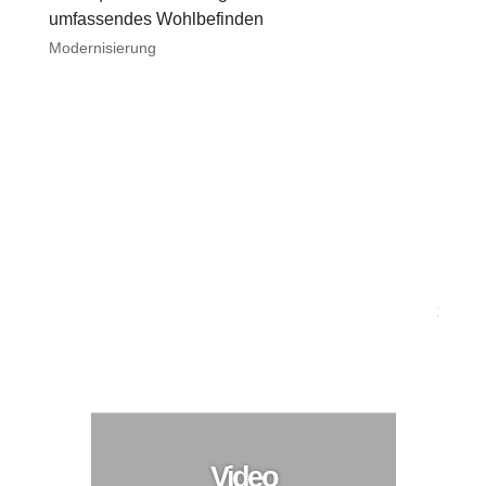
umfassendes Wohlbefinden
Modernisierung
Umfassende Modernisierung des Elternhauses mit
nachhaltigen Baustoffen für mehr Freude am
Wohnen
Modernisierung
Video