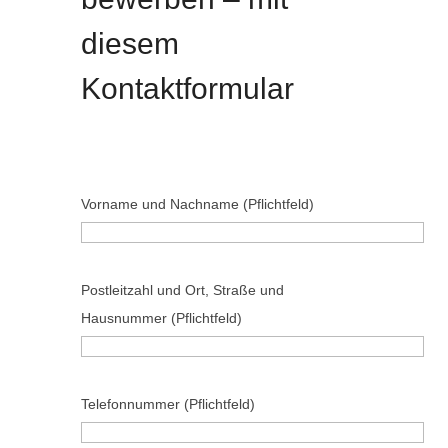
diesem
Kontaktformular
Vorname und Nachname (Pflichtfeld)
B
Postleitzahl und Ort, Straße und
i
Hausnummer (Pflichtfeld)
t
t
e
B
Telefonnummer (Pflichtfeld)
l
i
a
t