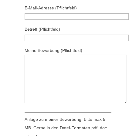
s
t
E-Mail-Adresse (Pflichtfeld)
s
e
e
l
Betreff (Pflichtfeld)
d
a
i
s
e
s
Meine Bewerbung (Pflichtfeld)
s
e
e
d
s
i
F
e
e
s
l
e
d
s
l
F
Anlage zu meiner Bewerbung. Bitte max 5
e
e
MB. Gerne in den Datei-Formaten pdf, doc
e
l