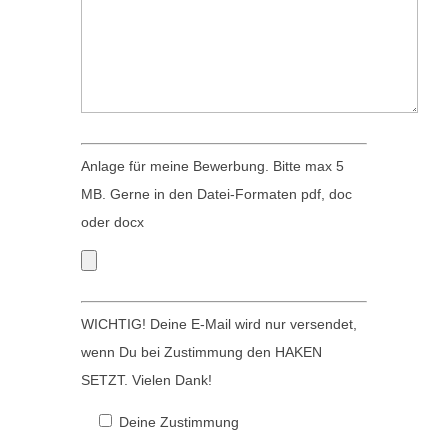
s
i
F
e
e
s
l
e
d
s
l
F
Anlage für meine Bewerbung. Bitte max 5
e
e
MB. Gerne in den Datei-Formaten pdf, doc
e
l
oder docx
r
d
.
l
e
WICHTIG! Deine E-Mail wird nur versendet,
e
wenn Du bei Zustimmung den HAKEN
r
SETZT. Vielen Dank!
.
Deine Zustimmung