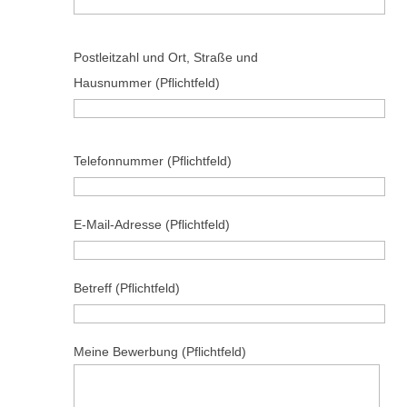
B
Postleitzahl und Ort, Straße und
i
Hausnummer (Pflichtfeld)
t
t
e
B
Telefonnummer (Pflichtfeld)
l
i
a
t
s
t
E-Mail-Adresse (Pflichtfeld)
s
e
e
l
Betreff (Pflichtfeld)
d
a
i
s
e
s
Meine Bewerbung (Pflichtfeld)
s
e
e
d