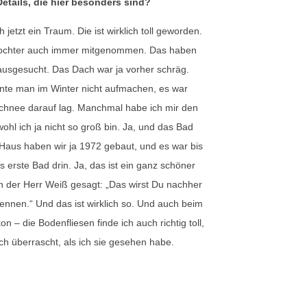
etails, die hier besonders sind?
h jetzt ein Traum. Die ist wirklich toll geworden.
Tochter auch immer mitgenommen. Das haben
usgesucht. Das Dach war ja vorher schräg.
nte man im Winter nicht aufmachen, es war
chnee darauf lag. Manchmal habe ich mir den
hl ich ja nicht so groß bin. Ja, und das Bad
s Haus haben wir ja 1972 gebaut, und es war bis
 erste Bad drin. Ja, das ist ein ganz schöner
 der Herr Weiß gesagt: „Das wirst Du nachher
ennen.“ Und das ist wirklich so. Und auch beim
 – die Bodenfliesen finde ich auch richtig toll,
ch überrascht, als ich sie gesehen habe.