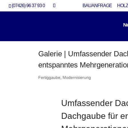
(07426) 96 37 93 0
BAUANFRAGE
HOLZ
N
Galerie | Umfassender Da
entspanntes Mehrgenerati
Fertiggaube
,
Modernisierung
Umfassender Da
Dachgaube für e