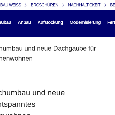
BAU WEISS
BROSCHÜREN
NACHHALTIGKEIT
B
eubau
Anbau
Aufstockung
Modernisierung
Fer
chumbau und neue Dachgaube für
onenwohnen
chumbau und neue
ntspanntes