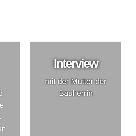
t neuer Dachgaube für entspanntes
Interview
mit der Mutter der
d
Bauherrin
e
s
en