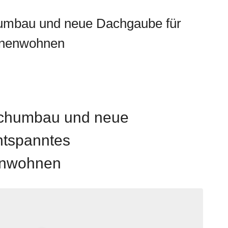
umbau und neue Dachgaube für
onenwohnen
chumbau und neue
ntspanntes
enwohnen