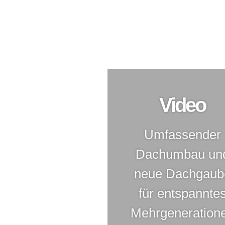
Umfassender Dachumbau mi
Mehrgenerationenwohnen
Fertiggaube
,
Modernisierung
Video
Umfassender
Dachumbau un
neue Dachgaub
für entspannte
Mehrgeneration