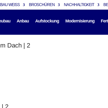
BAU WEISS
BROSCHÜREN
NACHHALTIGKEIT
B
eubau
Anbau
Aufstockung
Modernisierung
Fer
im Dach | 2
| 2