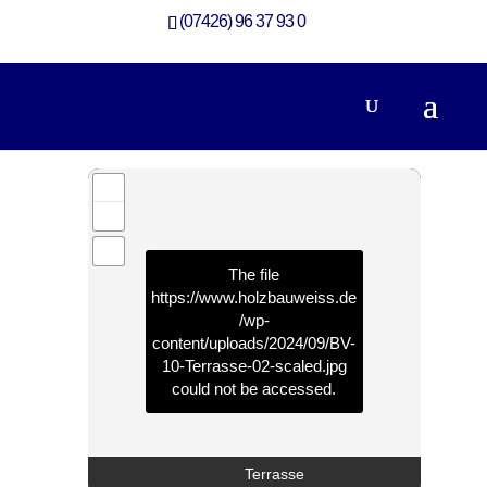
(07426) 96 37 93 0
360-Grad-Rundgang Aufstockung mit Loggia
Aufstockung
The file
https://www.holzbauweiss.de
/wp-
content/uploads/2024/09/BV-
10-Terrasse-02-scaled.jpg
could not be accessed.
Terrasse