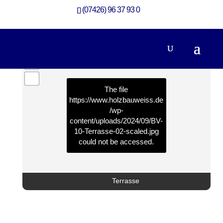
(07426) 96 37 93 0
The file
https://www.holzbauweiss.de
/wp-
content/uploads/2024/09/BV-
10-Terrasse-02-scaled.jpg
could not be accessed.
Terrasse