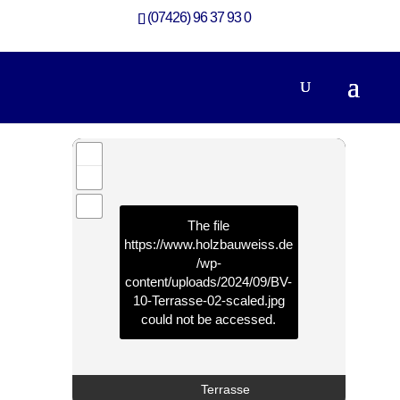
(07426) 96 37 93 0
360-Grad-Rundgang Aufstockung mit Loggia
Aufstockung
The file
https://www.holzbauweiss.de
/wp-
content/uploads/2024/09/BV-
10-Terrasse-02-scaled.jpg
could not be accessed.
Terrasse