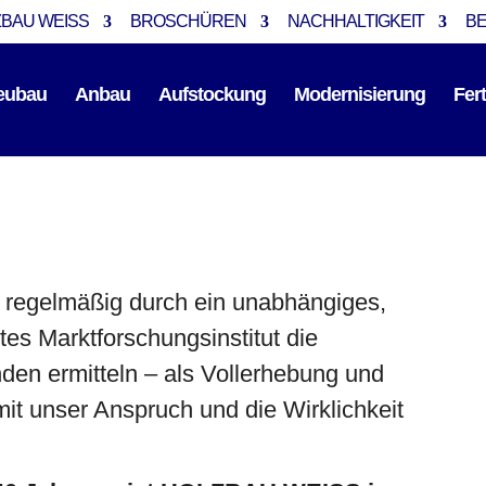
BAU WEISS
BROSCHÜREN
NACHHALTIGKEIT
B
eubau
Anbau
Aufstockung
Modernisierung
Fer
egelmäßig durch ein unabhängiges,
es Marktforschungsinstitut die
nden ermitteln – als Vollerhebung und
it unser Anspruch und die Wirklichkeit