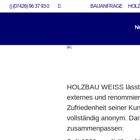
(07426) 96 37 93 0
BAUANFRAGE
HOLZ
N
Kundenzufriedenheit 2024
Beweise
,
Qualität
HOLZBAU WEISS lässt r
externes und renommiert
Zufriedenheit seiner Ku
vollständig anonym. Dam
zusammenpassen: