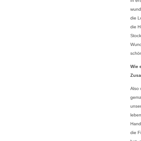
In er
wund
die L
die H
Stock
Wund
schön
Wie 
Zusa
Also 
gema
unser
leben
Hand
die F