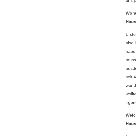
uns j
Wora
Haus
Erste
also 
haben
muss,
ausdü
seit 
wund
wollt
irgen
Welch
Hau