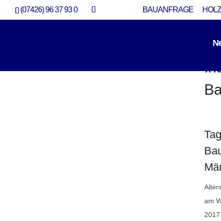
(07426) 96 37 93 0
BAUANFRAGE
HOLZ
N
In
Ba
Interview Neubau Bauherri
Neubau
Tag
Bau
Mär
Alte
am W
2017 