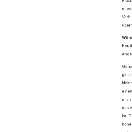
Fluc
manc
Verbi
überh
Würd
heut
ang
Genau
gleic
klein
einen
mich 
das v
ist. 
höher