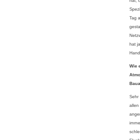
hat, 
Spezi
Tag 
gesta
Netzw
hat j
Hand
Wie 
Atmo
Baua
Sehr 
allen
ange
immer
schle