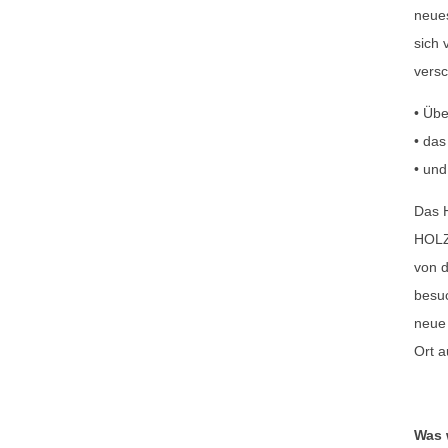
neues
sich 
versc
• Übe
• das
• und
Das H
HOLZ
von d
besu
neue 
Ort a
Was 