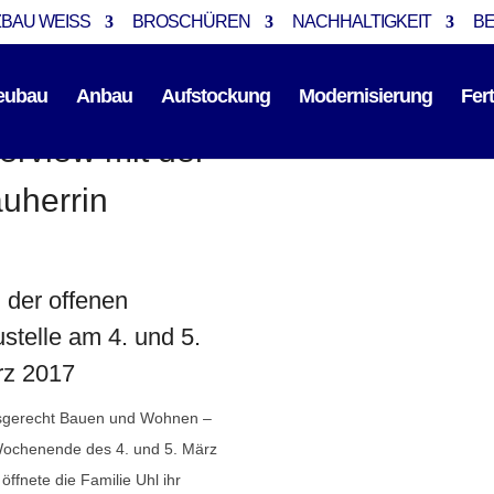
BAU WEISS
BROSCHÜREN
NACHHALTIGKEIT
B
eubau
Anbau
Aufstockung
Modernisierung
Fer
terview mit der
uherrin
n Skandinavisches Stadthaus
 der offenen
stelle am 4. und 5.
z 2017
rsgerecht Bauen und Wohnen –
ochenende des 4. und 5. März
öffnete die Familie Uhl ihr