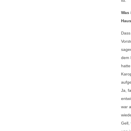
ist.
Was 
Hau
Dass 
Vorst
sagen
dem 
hatte
Karop
aufge
Ja, f
entwi
war a
wied
Gell,