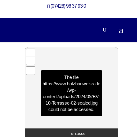
(07426) 96 37 93 0
360-Grad-Rundgang Aufstockung mit Loggia
Aufstockung
The file
https://www.holzbauweiss.de
/wp-
content/uploads/2024/09/BV-
10-Terrasse-02-scaled.jpg
could not be accessed.
Terrasse