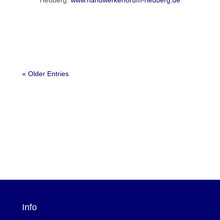
Heuberg:
www.handwerkerforum-heuberg.de
« Older Entries
Info