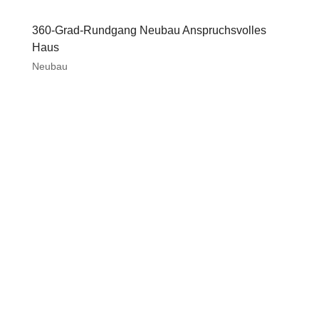
360-Grad-Rundgang Neubau Anspruchsvolles
Haus
Neubau
The file
https://www.holzbauweiss.de
/wp-
content/uploads/2020/10/BV
W-2020-HBW-Logo-
Wohnzimmer-Tisch-
scaled.jpg
could not be
accessed.