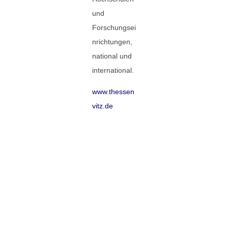
und
Forschungsei
nrichtungen,
national und
international.
www.thessen
vitz.de