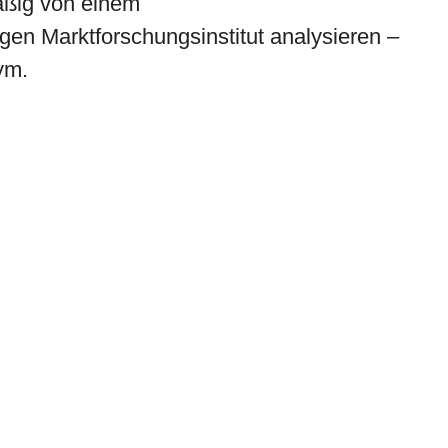
äßig von einem
en Marktforschungsinstitut analysieren –
ym.