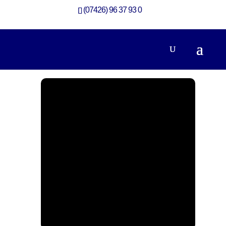
(07426) 96 37 93 0
360-Grad-Rundgang Aufstockung mit Loggia
Aufstockung