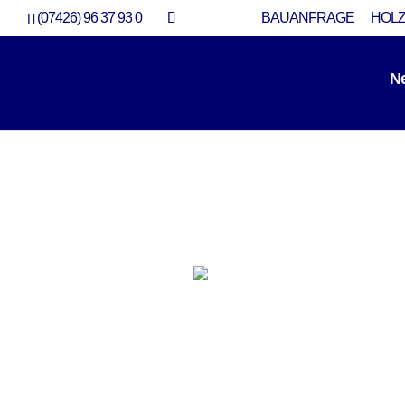
(07426) 96 37 93 0
BAUANFRAGE
HOLZ
N
Galerie Sensible Modernisi
Modernisierung