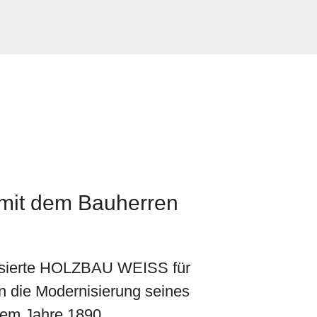
isierung eines Hauses von 1890
 mit dem Bauherren
lisierte HOLZBAU WEISS für
 die Modernisierung seines
em Jahre 1890.