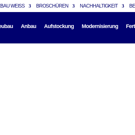
BAU WEISS
BROSCHÜREN
NACHHALTIGKEIT
B
eubau
Anbau
Aufstockung
Modernisierung
Fer
erung