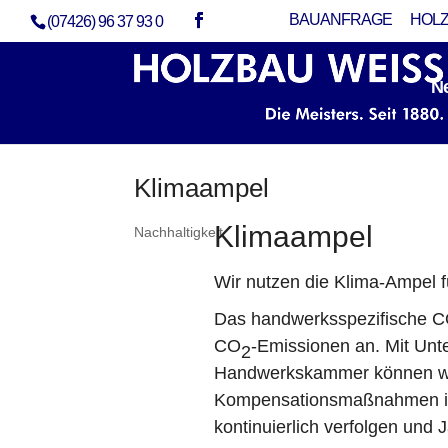
BAUANFRAGE
HOLZ
(07426) 96 37 93 0
N
Klimaampel
Klimaampel
Nachhaltigkeit
Wir nutzen die Klima-Ampel 
Das handwerksspezifische 
CO
-Emissionen an. Mit Unte
2
Handwerkskammer können wir
Kompensationsmaßnahmen ide
kontinuierlich verfolgen und Ja