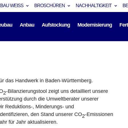
BAU WEISS
BROSCHÜREN
NACHHALTIGKEIT
B
eubau
Anbau
Aufstockung
Modernisierung
Fer
für das Handwerk in Baden-Württemberg.
CO
-Bilanzierungstool zeigt uns detailliert unsere
2
rstützung durch die Umweltberater unserer
 Reduktions-, Minderungs- und
ntifizieren, den Stand unserer CO
-Emissionen
2
hr für Jahr aktualisieren.