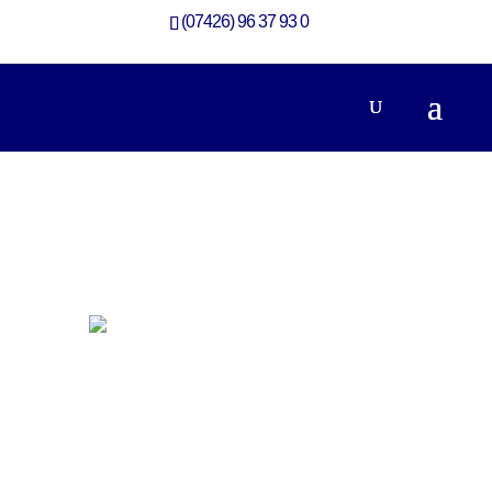
(07426) 96 37 93 0
Galerie Anbau mit großzügiger Gaube
Anbau