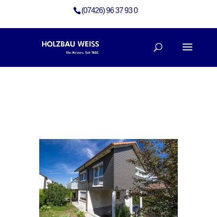
(07426) 96 37 93 0
Galerie Anbau mit großzügiger Gaube
Anbau