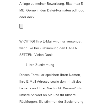
l
F
Anlage zu meiner Bewerbung. Bitte max 5
e
e
MB. Gerne in den Datei-Formaten pdf, doc
e
l
oder docx
r
d
.
l
e
WICHTIG! Ihre E-Mail wird nur versendet,
e
wenn Sie bei Zustimmung den HAKEN
r
SETZEN. Vielen Dank!
.
Ihre Zustimmung
Dieses Formular speichert Ihren Namen,
Ihre E-Mail-Adresse sowie den Inhalt des
Betreffs und Ihrer Nachricht. Warum? Für
unsere Antwort an Sie und für unsere
Rückfragen. Sie stimmen der Speicherung