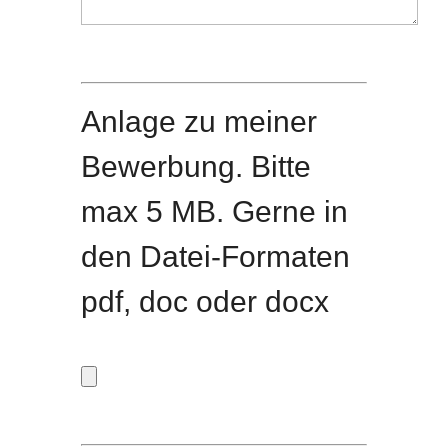
e
F
r
e
.
Anlage zu meiner
l
Bewerbung. Bitte
d
max 5 MB. Gerne in
l
den Datei-Formaten
e
pdf, doc oder docx
e
r
.