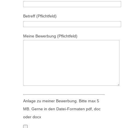
s
e
e
l
Betreff (Pflichtfeld)
d
a
i
s
e
s
Meine Bewerbung (Pflichtfeld)
s
e
e
d
s
i
F
e
e
s
l
e
d
s
l
F
Anlage zu meiner Bewerbung. Bitte max 5
e
e
MB. Gerne in den Datei-Formaten pdf, doc
e
l
oder docx
r
d