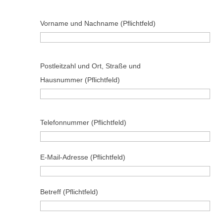
Vorname und Nachname (Pflichtfeld)
B
Postleitzahl und Ort, Straße und
i
Hausnummer (Pflichtfeld)
t
t
e
B
Telefonnummer (Pflichtfeld)
l
i
a
t
s
t
E-Mail-Adresse (Pflichtfeld)
s
e
e
l
Betreff (Pflichtfeld)
d
a
i
s