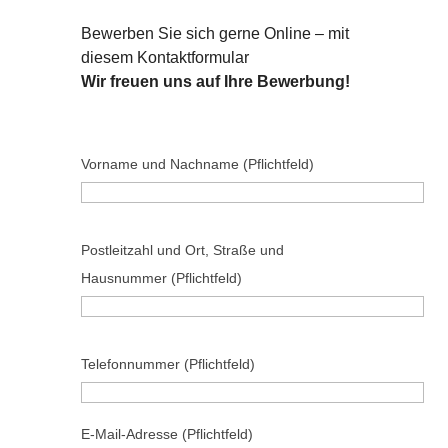
Bewerben Sie sich gerne Online – mit
diesem Kontaktformular
Wir freuen uns auf Ihre Bewerbung!
Vorname und Nachname (Pflichtfeld)
B
Postleitzahl und Ort, Straße und
i
Hausnummer (Pflichtfeld)
t
t
e
B
Telefonnummer (Pflichtfeld)
l
i
a
t
s
t
E-Mail-Adresse (Pflichtfeld)