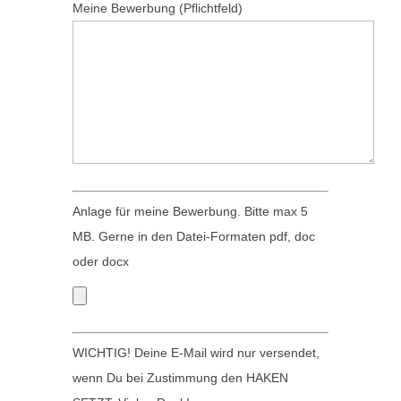
e
s
Meine Bewerbung (Pflichtfeld)
s
e
e
d
s
i
F
e
e
s
l
e
d
s
l
F
Anlage für meine Bewerbung. Bitte max 5
e
e
MB. Gerne in den Datei-Formaten pdf, doc
e
l
oder docx
r
d
.
l
e
WICHTIG! Deine E-Mail wird nur versendet,
e
wenn Du bei Zustimmung den HAKEN
r