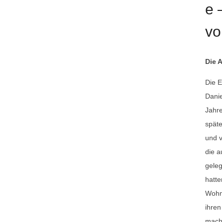
e 
vo
Die 
Die E
Danie
Jahr
späte
und v
die a
geleg
hatte
Wohnu
ihren
mach