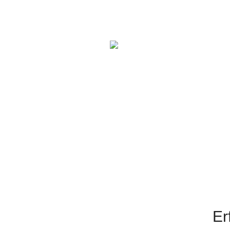
Galerie Modernisierung Ba
Handwerkerform Heuberg
,
Modernisierung
Erfolgsgeschichte Moderni
Modernisierung
Er