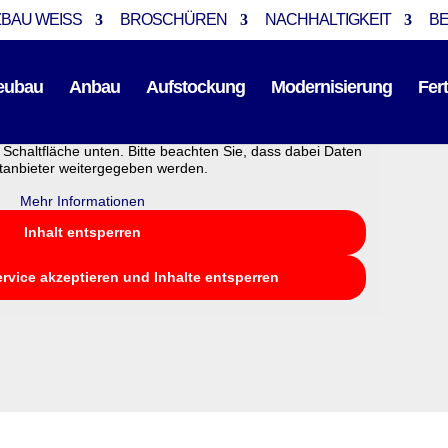
BAU WEISS
BROSCHÜREN
NACHHALTIGKEIT
B
eubau
Anbau
Aufstockung
Modernisierung
Fer
alterinhalt von
YouTube
. Um auf den eigentlichen Inhalt
e Schaltfläche unten. Bitte beachten Sie, dass dabei Daten
ttanbieter weitergegeben werden.
ernhaus
Mehr Informationen
Inhalt entsperren
ervice akzeptieren und Inhalte entsperren