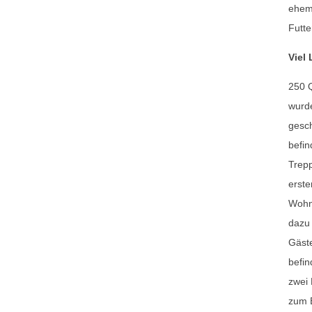
ehema
Futte
Viel 
250 
wurde
gesc
befin
Trepp
erste
Wohnz
dazu
Gäst
befin
zwei 
zum 