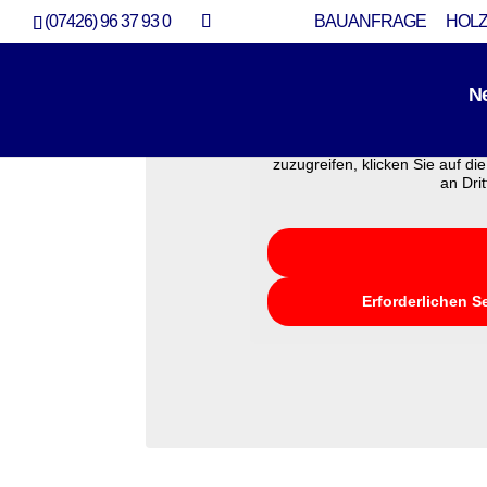
(07426) 96 37 93 0
BAUANFRAGE
HOLZ
N
Sie sehen gerade einen Platzh
zuzugreifen, klicken Sie auf di
an Dri
Video Modernisierung Bau
Modernisierung
Erforderlichen S