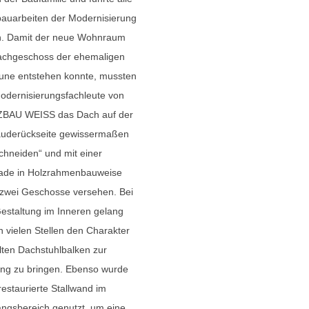
auarbeiten der Modernisierung
h. Damit der neue Wohnraum
achgeschoss der ehemaligen
une entstehen konnte, mussten
odernisierungsfachleute von
BAU WEISS das Dach auf der
uderückseite gewissermaßen
chneiden“ und mit einer
ade in Holzrahmenbauweise
zwei Geschosse versehen. Bei
estaltung im Inneren gelang
n vielen Stellen den Charakter
lten Dachstuhlbalken zur
ng zu bringen. Ebenso wurde
restaurierte Stallwand im
ngsbereich genutzt, um eine