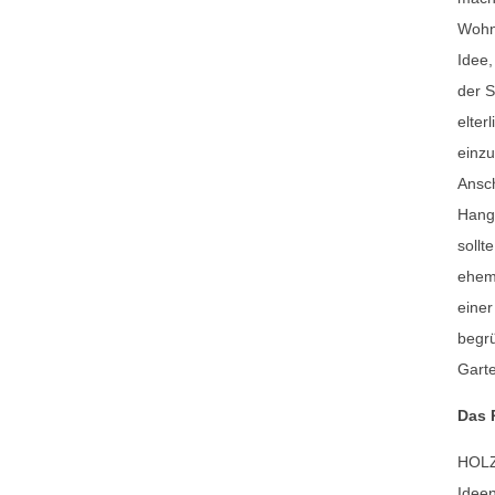
Wohnu
Idee,
der 
elter
einzu
Ansch
Hang
sollt
ehem
einer
begr
Garte
Das 
HOLZ
Ideen