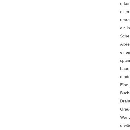
erke
einer
umrah
ein i
Sche
Albre
eine
spann
bäuer
mode
Eine 
Buch
Draht
Grau
Wände
urwü