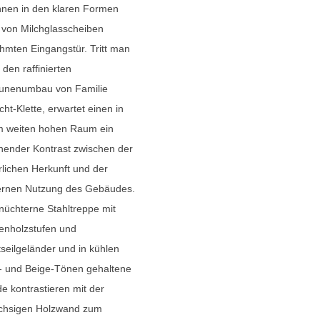
nnen in den klaren Formen
 von Milchglasscheiben
mten Eingangstür. Tritt man
n den raffinierten
unenumbau von Familie
cht-Klette, erwartet einen in
m weiten hohen Raum ein
ender Kontrast zwischen der
lichen Herkunft und der
rnen Nutzung des Gebäudes.
nüchterne Stahltreppe mit
enholzstufen und
seilgeländer und in kühlen
- und Beige-Tönen gehaltene
 kontrastieren mit der
chsigen Holzwand zum