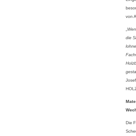
beso
von A
„
Wenn
die S
lohne
Fachw
Holzb
gesta
Josef
HOL
Mate
Wech
Die 
Scheu