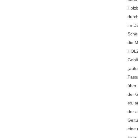
Holzb
durc
im D
Sche
die M
HOLZ
Gebä
„aufs
Fass
über 
der G
es, a
der a
Geltu
eine 
Einga