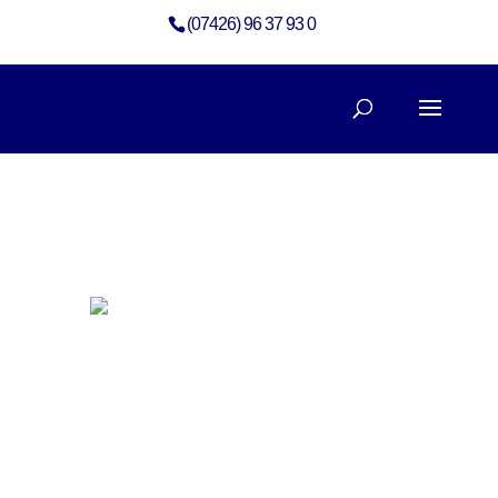
(07426) 96 37 93 0
Galerie Neubau mit Stil, Maß und Eleganz
Neubau