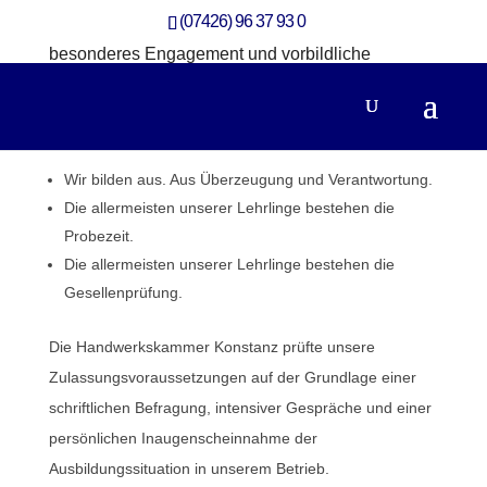
(07426) 96 37 93 0
HOLZBAU WEISS ist ausgezeichnet. Für
besonderes Engagement und vorbildliche
Leistungen in der Ausbildung. Von der
Handwerkskammer Konstanz. Das freut uns sehr.
Was HOLZBAU WEISS auszeichnet:
Wir bilden aus. Aus Überzeugung und Verantwortung.
Die allermeisten unserer Lehrlinge bestehen die
Probezeit.
Die allermeisten unserer Lehrlinge bestehen die
Gesellenprüfung.
Die Handwerkskammer Konstanz prüfte unsere
Zulassungsvoraussetzungen auf der Grundlage einer
schriftlichen Befragung, intensiver Gespräche und einer
persönlichen Inaugenscheinnahme der
Ausbildungssituation in unserem Betrieb.