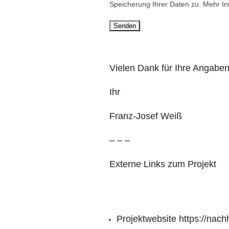
i
s
Speicherung Ihrer Daten zu. Mehr In
e
e
s
d
e
i
s
e
Vielen Dank für Ihre Angaben.
F
s
e
e
Ihr
l
s
Franz-Josef Weiß
d
F
l
e
– – –
e
l
e
d
Externe Links zum Projekt
r
l
.
e
e
r
Projektwebsite
https://nach