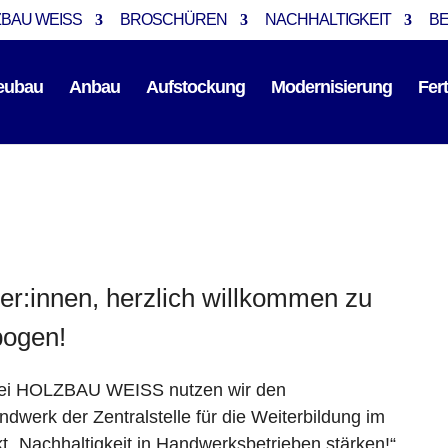
BAU WEISS
BROSCHÜREN
NACHHALTIGKEIT
B
eubau
Anbau
Aufstockung
Modernisierung
Fer
er:innen, herzlich willkommen zu
bogen!
bei HOLZBAU WEISS nutzen wir den
dwerk der Zentralstelle für die Weiterbildung im
 „Nachhaltigkeit in Handwerksbetrieben stärken!“