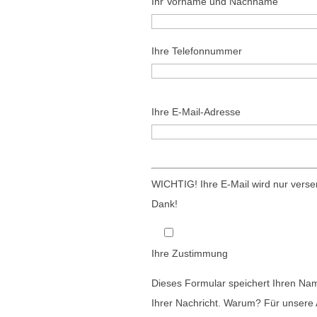
Ihr Vorname und Nachname
Ihre Telefonnummer
B
Ihre E-Mail-Adresse
i
t
t
B
e
i
WICHTIG! Ihre E-Mail wird nur ver
l
t
Dank!
a
t
s
e
Ihre Zustimmung
s
l
e
a
Dieses Formular speichert Ihren Nam
d
s
Ihrer Nachricht. Warum? Für unsere 