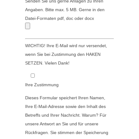
i
Senden Sie uns gerne Anlagen zu Ihren
s
t
Angaben. Bitte max. 5 MB. Gerne in den
s
t
Datei-Formaten pdf, doc oder docx
e
e
d
l
i
a
WICHTIG! Ihre E-Mail wird nur versendet,
e
s
wenn Sie bei Zustimmung den HAKEN
s
s
SETZEN. Vielen Dank!
e
e
s
d
F
Ihre Zustimmung
i
e
e
Dieses Formular speichert Ihren Namen,
l
s
Ihre E-Mail-Adresse sowie den Inhalt des
d
e
Betreffs und Ihrer Nachricht. Warum? Für
l
s
unsere Antwort an Sie und für unsere
e
F
Rückfragen. Sie stimmen der Speicherung
e