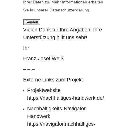
e
Ihrer Daten zu. Mehr Informationen erhalten
r
l
Sie in unserer Datenschutzerklärung.
.
d
l
Vielen Dank für Ihre Angaben. Ihre
e
Unterstützung hilft uns sehr!
e
Ihr
r
.
Franz-Josef Weiß
– – –
Externe Links zum Projekt
Projektwebsite
https://nachhaltiges-handwerk.de/
Nachhaltigkeits-Navigator
Handwerk
https://navigator.nachhaltiges-