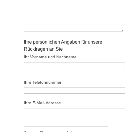
Ihre persönlichen Angaben für unsere
Rückfragen an Sie
Ihr Vorname und Nachname
B
Ihre Telefonnummer
i
t
t
Ihre E-Mail-Adresse
e
l
B
a