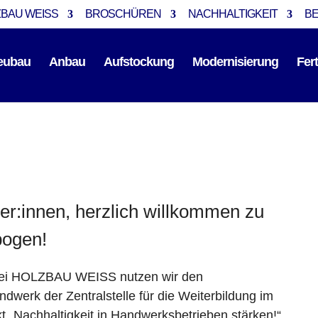
BAU WEISS
BROSCHÜREN
NACHHALTIGKEIT
B
eubau
Anbau
Aufstockung
Modernisierung
Fer
er:innen, herzlich willkommen zu
bogen!
bei HOLZBAU WEISS nutzen wir den
dwerk der Zentralstelle für die Weiterbildung im
 „Nachhaltigkeit in Handwerksbetrieben stärken!“