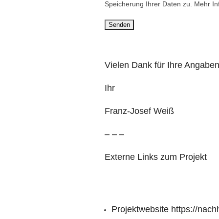
i
s
Speicherung Ihrer Daten zu. Mehr In
e
e
s
d
e
i
s
e
Vielen Dank für Ihre Angaben.
F
s
e
e
Ihr
l
s
Franz-Josef Weiß
d
F
l
e
– – –
e
l
e
d
Externe Links zum Projekt
r
l
.
e
e
r
Projektwebsite
https://nach