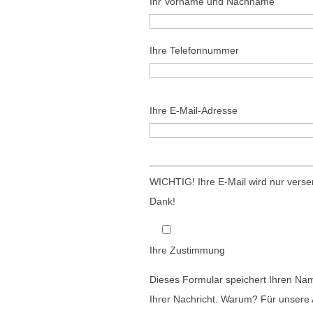
Ihr Vorname und Nachname
Ihre Telefonnummer
B
Ihre E-Mail-Adresse
i
t
t
B
e
i
WICHTIG! Ihre E-Mail wird nur ver
l
t
Dank!
a
t
s
e
Ihre Zustimmung
s
l
e
a
Dieses Formular speichert Ihren Nam
d
s
Ihrer Nachricht. Warum? Für unsere 