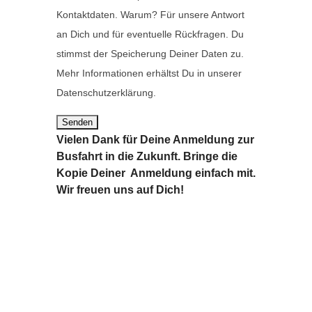
s
i
Kontaktdaten. Warum? Für unsere Antwort
F
e
an Dich und für eventuelle Rückfragen. Du
e
s
stimmst der Speicherung Deiner Daten zu.
l
e
Mehr Informationen erhältst Du in unserer
d
s
Datenschutzerklärung.
l
F
e
e
Vielen Dank für Deine Anmeldung zur
e
l
Busfahrt in die Zukunft.
Bringe die
r
d
Kopie Deiner Anmeldung einfach mit.
.
l
Wir freuen uns auf Dich!
e
e
r
.