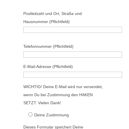
B
Postleitzahl und Ort, Straße und
i
Hausnummer (Pflichtfeld)
t
t
e
B
Telefonnummer (Pflichtfeld)
l
i
a
t
s
t
E-Mail-Adresse (Pflichtfeld)
s
e
e
l
WICHTIG! Deine E-Mail wird nur versendet,
d
a
wenn Du bei Zustimmung den HAKEN
i
s
SETZT. Vielen Dank!
e
s
s
e
Deine Zustimmung
e
d
Dieses Formular speichert Deine