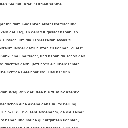
ten Sie mit Ihrer Baumaßnahme
ger mit dem Gedanken einer Überdachung
 kam der Tag, an dem wir gesagt haben, so
m. Einfach, um die Jahreszeiten etwas zu
enraum länger dazu nutzen zu können. Zuerst
 Außenküche überdacht, und haben da schon den
d dachten dann, jetzt noch ein überdachter
ine richtige Bereicherung. Das hat sich
 den Weg von der Idee bis zum Konzept?
mer schon eine eigene genaue Vorstellung
HOLZBAU WEISS sehr angenehm, da die selber
abt haben und meine gut ergänzen konnten,
meinen Ideen gut abholen konnten. Und das