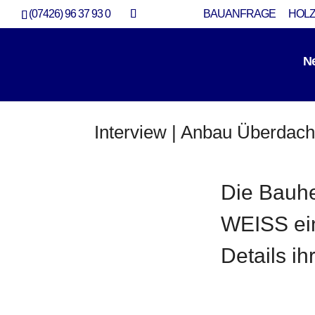
(07426) 96 37 93 0
BAUANFRAGE
HOLZ
N
Interview | Anbau Überda
Anbau
Die Bauh
WEISS ein
Details i