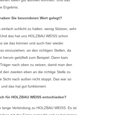
e Ergebnis.
 haben Sie besonderen Wert gelegt?
s einfach schlicht zu halten: wenig Stützen, sehr
al. Und das hat uns HOLZBAU WEISS schon
s sie das können und auch hier wieder
 so einzuziehen, an den richtigen Stellen, da
n herum getüftelt zum Beispiel. Dann kam
 Träger nach oben zu setzen, damit man den
nd den zweiten eben an die richtige Stelle zu
ie Sicht nach außen nicht stoppt. Das war so
und das hat gut funktioniert.
ich für HOLZBAU WEISS entschieden?
e lange Verbindung zu HOLZBAU WEISS. Es ist
andere mit der Firma gemacht und es hat immer