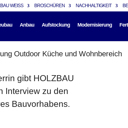
BAU WEISS
BROSCHÜREN
NACHHALTIGKEIT
B
eubau
Anbau
Aufstockung
Modernisierung
Fer
chung Outdoor Küche und Wohnbereich
errin gibt HOLZBAU
 Interview zu den
hres Bauvorhabens.