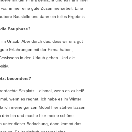
Es war immer eine gute Zusammenarbeit. Eine
aubere Baustelle und dann ein tolles Ergebnis.
 die Bauphase?
 im Urlaub. Aber durch das, dass wir uns gut
gute Erfahrungen mit der Firma haben,
Gewissens in den Urlaub gehen. Und die
itiv.
etzt besonders?
berdachte Sitzplatz – einmal, wenn es zu heiß
inmal, wenn es regnet. Ich habe es im Winter
a ich meine ganzen Möbel hier stehen lassen
h drin bin und mache hier meine schöne
 unter dieser Bedachung, dann kommt das
nraum. Es ist einfach nochmal eine