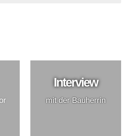
r Außenküche und Outdoor Wohnbereic
Interview
or
mit der Bauherrin