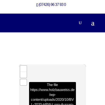
(07426) 96 37 93 0
360-Grad-Rundgang Anbau mit Licht und Ausblick
Anbau
The file
https://www.holzbauweiss.de
/wp-
content/uploads/2020/10/BV
L-2020-HBW-Logo-Aussen-