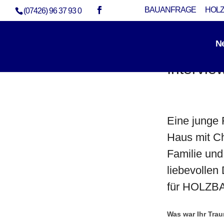
BAUANFRAGE
HOLZ
(07426) 96 37 93 0
N
Intervie
Eine junge 
Haus mit Ch
Familie und
liebevollen
für HOLZB
Was war Ihr Tra