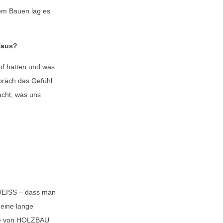
em Bauen lag es
Haus?
opf hatten und was
spräch das Gefühl
acht, was uns
 WEISS – dass man
 eine lange
die von HOLZBAU