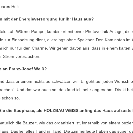
bares Holz.
n mit der Energieversorgung für ihr Haus aus?
ttels Luft-Wärme-Pumpe, kombiniert mit einer Photovoltaik-Anlage, die
ie zur Einspeisung dient, allerdings ohne Speicher. Den Kaminofen i
rlich nur für den Charme. Wir gehen davon aus, dass in einem kalten 
r Strom verbrauchen.
e an Franz-Josef Weiß?
und dass er einem nichts aufschwätzen will. Er geht auf jeden Wunsch e
machen“. Und das war auch so, das fand ich sehr angenehm. Direkt be
 schon so.
ie die Bauphase, als HOLZBAU WEISS anfing das Haus aufzustel
natürlich die Bauzeit, wie das organisiert ist, innerhalb von einem bez
aus. Das lief alles Hand in Hand. Die Zimmerleute haben das super g