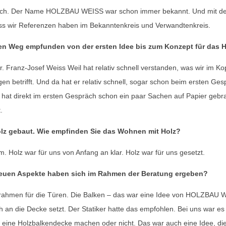
fach. Der Name HOLZBAU WEISS war schon immer bekannt. Und mit d
ass wir Referenzen haben im Bekanntenkreis und Verwandtenkreis.
en Weg empfunden von der ersten Idee bis zum Konzept für das 
ir. Franz-Josef Weiss Weil hat relativ schnell verstanden, was wir im K
gen betrifft. Und da hat er relativ schnell, sogar schon beim ersten Ge
 hat direkt im ersten Gespräch schon ein paar Sachen auf Papier gebr
.
olz gebaut. Wie empfinden Sie das Wohnen mit Holz?
. Holz war für uns von Anfang an klar. Holz war für uns gesetzt.
neuen Aspekte haben sich im Rahmen der Beratung ergeben?
olzrahmen für die Türen. Die Balken – das war eine Idee von HOLZBAU
ch an die Decke setzt. Der Statiker hatte das empfohlen. Bei uns war es
ir eine Holzbalkendecke machen oder nicht. Das war auch eine Idee, 