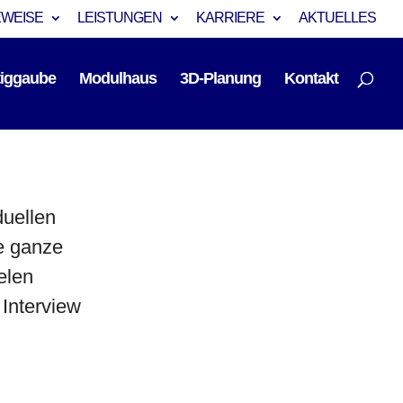
EWEISE
LEISTUNGEN
KARRIERE
AKTUELLES
tiggaube
Modulhaus
3D-Planung
Kontakt
duellen
ie ganze
elen
 Interview