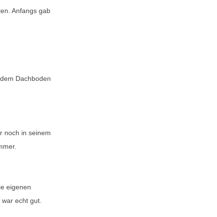
ten. Anfangs gab
uf dem Dachboden
r noch in seinem
immer.
ie eigenen
 war echt gut.