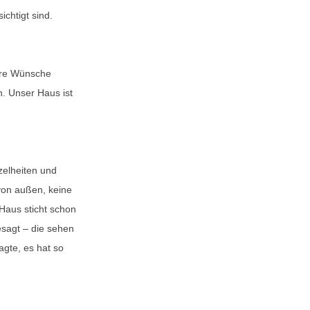
chtigt sind.
sere Wünsche
n. Unser Haus ist
zelheiten und
von außen, keine
Haus sticht schon
sagt – die sehen
agte, es hat so