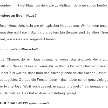
enheim mit viel Platz, bei dem alle zukünftigen Belange schon berücksi
ondere an Ihrem Haus?
 Unser Haus sieht nicht wie ein typischer Neubau aus. Wir konnten un
 mussten nicht nach Standard arbeiten. Ein Beispiel sind die alten Türe
n, wie wir es uns vorgestellt haben.
individuellen Wünsche?
es der Charme, der ein Haus ausmachen muss. Das sind viele kleine Ein
 Alt und Neu kombinieren kann. Wir wollten ja keinen Schnickschnack 
nser Ziel war es, dass man das hinkriegt ohne solche Sachen. Unser 
ubaugebiet. Gerade die Fensterläden – das haben schon ganz viele ge
der Franz-Josef Weiß auch gesagt, er sagte: „heimelig“. Ja, genau, er s
, Heimeliges. Das hat er direkt am Anfang gesagt.
uf HOLZBAU WEISS gekommen?