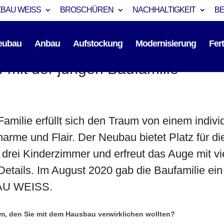
BAU WEISS
BROSCHÜREN
NACHHALTIGKEIT
B
eubau
Anbau
Aufstockung
Modernisierung
Fer
w mit der jungen Baufamilie
Familie erfüllt sich den Traum von einem indivi
arme und Flair. Der Neubau bietet Platz für d
 drei Kinderzimmer und erfreut das Auge mit vi
 Details. Im August 2020 gab die Baufamilie ein
AU WEISS.
um, den Sie mit dem Hausbau verwirklichen wollten?