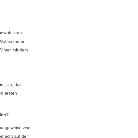
 sowohl zum
m Wohnzimmer
Winter mit dem
in: „Ja, das
im ersten
len?
iehungsweise zwei
emacht auf der