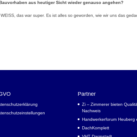
Bauvorhaben aus heutiger Sicht wieder genauso angehen?
EISS, das war super. Es ist alles so geworden, wie wir uns das gedac
GVO
Partner
tenschutzerklärung
Zi – Zimmerer bieten Qualitä
Nachweis
tenschutzeinstellungen
Handwerkerforum Heuberg e
DachKomplett
VHT Darmstadt