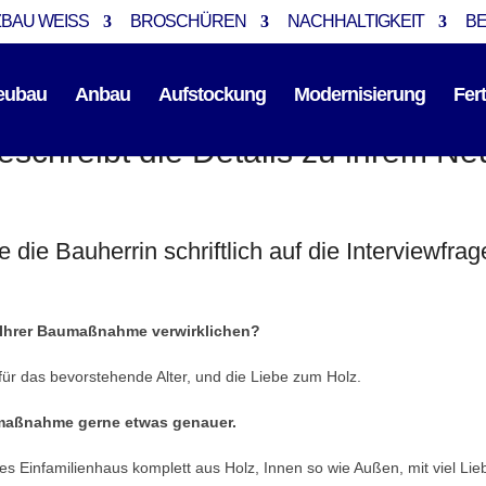
BAU WEISS
BROSCHÜREN
NACHHALTIGKEIT
B
eubau
Anbau
Aufstockung
Modernisierung
Fer
eschreibt die Details zu ihrem N
te die Bauherrin schriftlich auf die Interview
 Ihrer Baumaßnahme verwirklichen?
für das bevorstehende Alter, und die Liebe zum Holz.
umaßnahme gerne etwas genauer.
tes Einfamilienhaus komplett aus Holz, Innen so wie Außen, mit viel Li