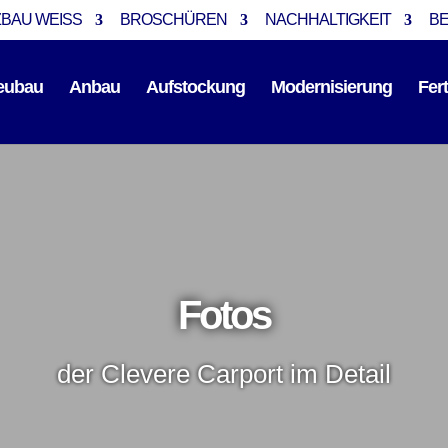
BAU WEISS
BROSCHÜREN
NACHHALTIGKEIT
B
eubau
Anbau
Aufstockung
Modernisierung
Fer
Fotos
der Clevere Carport im Detail